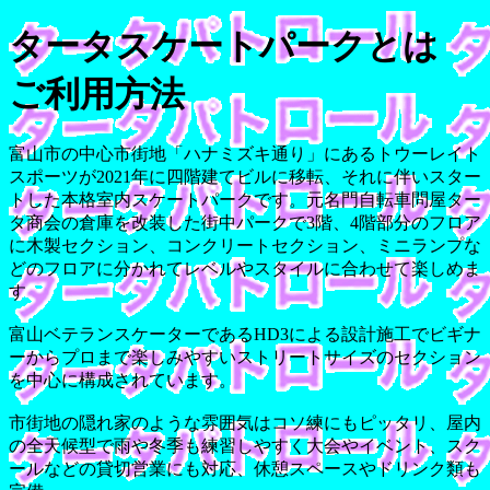
タータスケートパークとは
ご利用方法
富山市の中心市街地「ハナミズキ通り」にあるトウーレイト
スポーツが2021年に四階建てビルに移転、それに伴いスター
トした本格室内スケートパークです。元名門自転車問屋ター
タ商会の倉庫を改装した街中パークで3階、4階部分のフロア
に木製セクション、コンクリートセクション、ミニランプな
どのフロアに分かれてレベルやスタイルに合わせて楽しめま
す
富山ベテランスケーターであるHD3による設計施工でビギナ
ーからプロまで楽しみやすいストリートサイズのセクション
を中心に構成されています。
市街地の隠れ家のような雰囲気はコソ練にもピッタリ、屋内
の全天候型で雨や冬季も練習しやすく大会やイベント、スク
ールなどの貸切営業にも対応、休憩スペースやドリンク類も