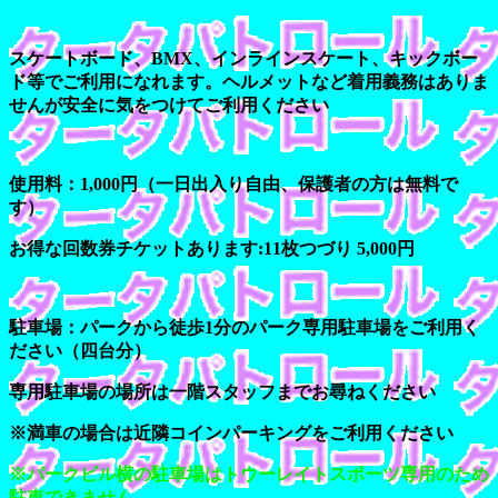
スケートボード、BMX、インラインスケート、キックボー
ド等でご利用になれます。ヘルメットなど着用義務はありま
せんが安全に気をつけてご利用ください
使用料：1,000円（一日出入り自由、保護者の方は無料で
す）
お得な回数券チケットあります:11枚つづり 5,000円
駐車場：パークから徒歩1分のパーク専用駐車場をご利用く
ださい（四台分）
専用駐車場の場所は一階スタッフまでお尋ねください
※満車の場合は近隣コインパーキングをご利用ください
※パークビル横の駐車場はトウーレイトスポーツ専用のため
駐車できません